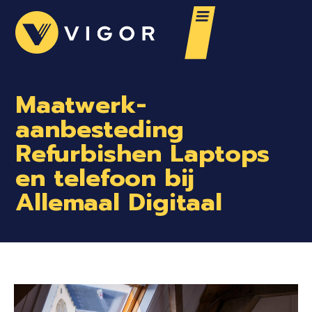
Maatwerk-
aanbesteding
Refurbishen Laptops
en telefoon bij
Allemaal Digitaal